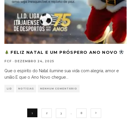
FELIZ NATAL E UM PRÓSPERO ANO NOVO
FCF
·
DEZEMBRO 24, 2025
Que o espírito do Natal ilumine sua vida com alegria, amor e
união.E que o Ano Novo chegue
...
LID
NOTÍCIAS
NENHUM COMENTÁRIO
1
2
3
…
8