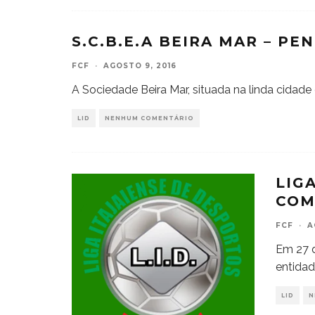
S.C.B.E.A BEIRA MAR – PE
FCF
·
AGOSTO 9, 2016
A Sociedade Beira Mar, situada na linda cidade 
LID
NENHUM COMENTÁRIO
LIG
COM
FCF
·
A
Em 27 
entidad
LID
N