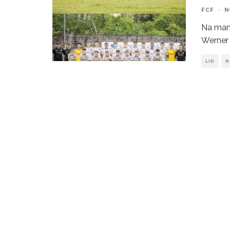
FCF
·
N
Na manh
Werner 
LID
N