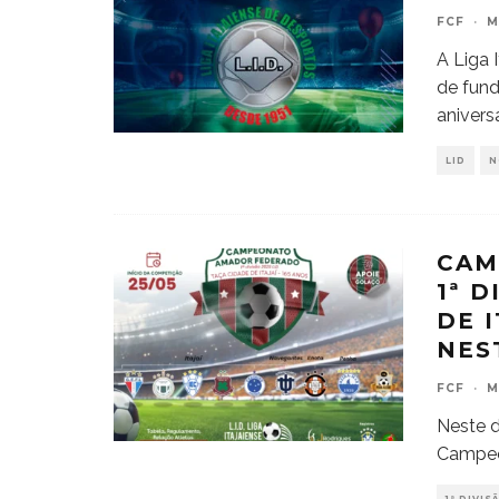
FCF
·
M
A Liga 
de fund
anivers
LID
N
CAM
1ª D
DE 
NES
FCF
·
M
Neste d
Campeo