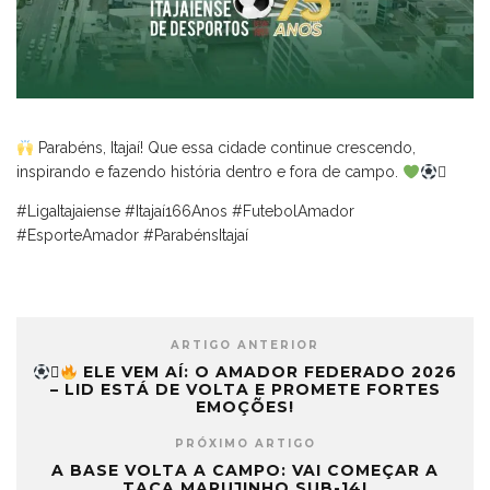
Parabéns, Itajaí! Que essa cidade continue crescendo,
inspirando e fazendo história dentro e fora de campo.

#LigaItajaiense #Itajaí166Anos #FutebolAmador
#EsporteAmador #ParabénsItajaí
ARTIGO ANTERIOR

ELE VEM AÍ: O AMADOR FEDERADO 2026
– LID ESTÁ DE VOLTA E PROMETE FORTES
EMOÇÕES!
PRÓXIMO ARTIGO
A BASE VOLTA A CAMPO: VAI COMEÇAR A
TAÇA MARUJINHO SUB-14!