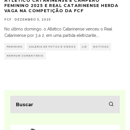
ATLÉTICO CATARINENSE É CAMPEÃO
FEMININO 2025 E REAL CATARINENSE HERDA
VAGA NA COMPETIÇÃO DA FCF
FCF
·
DEZEMBRO 5, 2025
No último domingo, o Atlético Catarinense venceu o Real
Catarinense por 3 a 2, em uma partida eletrizante,
...
FEMININO
GALERIA DE FOTOS E VÍDEOS
LID
NOTÍCIAS
NENHUM COMENTÁRIO