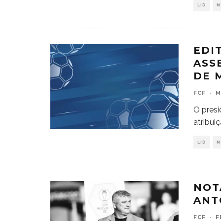
LID
N
EDI
ASS
DE 
FCF
·
M
O presi
atribui
LID
N
NOT
ANT
FCF
·
F