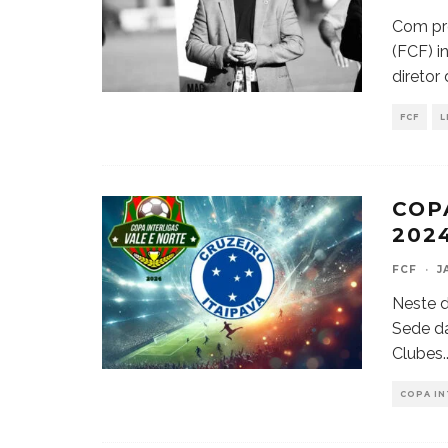
Com pro
(FCF) i
diretor
FCF
L
COP
202
FCF
·
J
Neste d
Sede da
Clubes
.
COPA IN