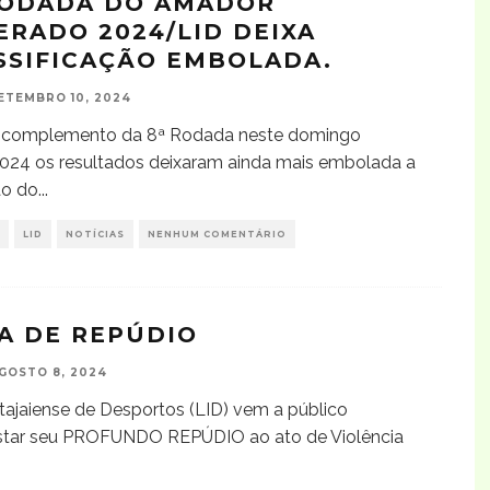
RODADA DO AMADOR
ERADO 2024/LID DEIXA
SSIFICAÇÃO EMBOLADA.
ETEMBRO 10, 2024
 complemento da 8ª Rodada neste domingo
024 os resultados deixaram ainda mais embolada a
ão do
...
LID
NOTÍCIAS
NENHUM COMENTÁRIO
A DE REPÚDIO
GOSTO 8, 2024
Itajaiense de Desportos (LID) vem a público
star seu PROFUNDO REPÚDIO ao ato de Violência