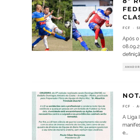
8ª 
FED
CLA
FCF
·
S
Após o
08.09.2
definiç
AMADOR
NOT
FCF
·
A
A Liga 
manife
e
...