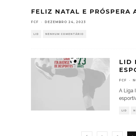
FELIZ NATAL E PRÓSPERA
FCF
·
DEZEMBRO 24, 2023
LID
NENHUM COMENTÁRIO
LID
ESP
FCF
·
N
A Liga 
esporti
LID
N