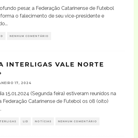
fundo pesar, a Federação Catarinense de Futebol
nforma o falecimento de seu vice-presidente e
 do
...
ID
NENHUM COMENTÁRIO
A INTERLIGAS VALE NORTE
4
ANEIRO 17, 2024
ia 15.01.2024 (Segunda feira) estiveram reunidos na
 Federação Catarinense de Futebol os 08 (oito)
..
TERLIGAS
LID
NOTÍCIAS
NENHUM COMENTÁRIO