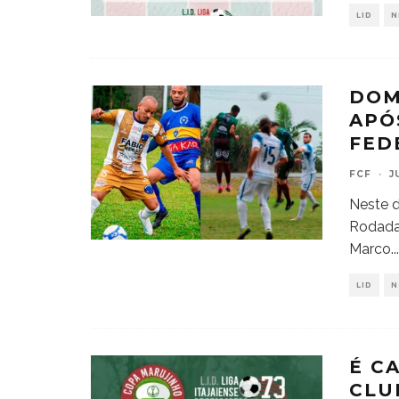
LID
N
DOM
APÓ
FED
FCF
·
J
Neste d
Rodada
Marco
...
LID
N
É C
CLU