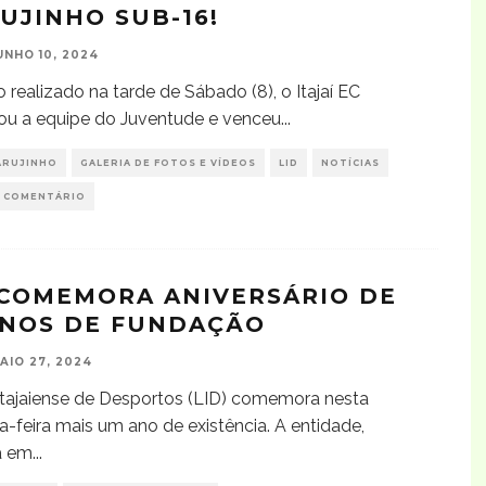
UJINHO SUB-16!
UNHO 10, 2024
 realizado na tarde de Sábado (8), o Itajaí EC
ou a equipe do Juventude e venceu
...
ARUJINHO
GALERIA DE FOTOS E VÍDEOS
LID
NOTÍCIAS
 COMENTÁRIO
 COMEMORA ANIVERSÁRIO DE
ANOS DE FUNDAÇÃO
AIO 27, 2024
Itajaiense de Desportos (LID) comemora nesta
-feira mais um ano de existência. A entidade,
a em
...