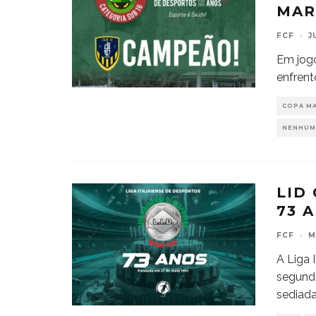
MAR
FCF
·
J
Em jogo
enfrent
COPA M
NENHUM
LID
73 
FCF
·
M
A Liga 
segunda
sediad