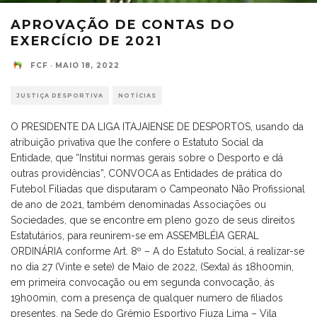
APROVAÇÃO DE CONTAS DO
EXERCÍCIO DE 2021
FCF
·
MAIO 18, 2022
JUSTIÇA DESPORTIVA
NOTÍCIAS
O PRESIDENTE DA LIGA ITAJAIENSE DE DESPORTOS, usando da
atribuição privativa que lhe confere o Estatuto Social da
Entidade, que “Institui normas gerais sobre o Desporto e dá
outras providências”, CONVOCA as Entidades de prática do
Futebol Filiadas que disputaram o Campeonato Não Profissional
de ano de 2021, também denominadas Associações ou
Sociedades, que se encontre em pleno gozo de seus direitos
Estatutários, para reunirem-se em ASSEMBLÉIA GERAL
ORDINÁRIA conforme Art. 8º – A do Estatuto Social, á realizar-se
no dia 27 (Vinte e sete) de Maio de 2022, (Sexta) ás 18h00min,
em primeira convocação ou em segunda convocação, ás
19h00min, com a presença de qualquer numero de filiados
presentes, na Sede do Grémio Esportivo Fiuza Lima – Vila