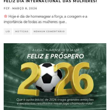
FELIZ DIA INTERNACIONAL DAS MULHERES!
FCF
·
MARÇO 8, 2026
Hoje é dia de homenagear a força, a coragem e a
importância de todas as mulheres que
...
LID
NOTÍCIAS
NENHUM COMENTÁRIO