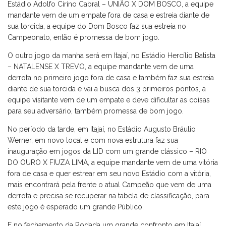
Estádio Adolfo Cirino Cabral – UNIÃO X DOM BOSCO, a equipe
mandante vem de um empate fora de casa e estreia diante de
sua torcida, a equipe do Dom Bosco faz sua estreia no
Campeonato, então é promessa de bom jogo.
O outro jogo da manha será em Itajaí, no Estádio Hercílio Batista
– NATALENSE X TREVO, a equipe mandante vem de uma
derrota no primeiro jogo fora de casa e também faz sua estreia
diante de sua torcida e vai a busca dos 3 primeiros pontos, a
equipe visitante vem de um empate e deve dificultar as coisas
para seu adversário, também promessa de bom jogo.
No período da tarde, em Itajaí, no Estádio Augusto Bráulio
Werner, em novo local e com nova estrutura faz sua
inauguração em jogos da LID com um grande clássico – RIO
DO OURO X FIUZA LIMA, a equipe mandante vem de uma vitória
fora de casa e quer estrear em seu novo Estádio com a vitória,
mais encontrará pela frente o atual Campeão que vem de uma
derrota e precisa se recuperar na tabela de classificação, para
este jogo é esperado um grande Público.
E no fechamento da Rodada um grande confronto em Itajaí,