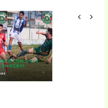
DADA COM GOLS,
A EMOÇÃO!
IAS