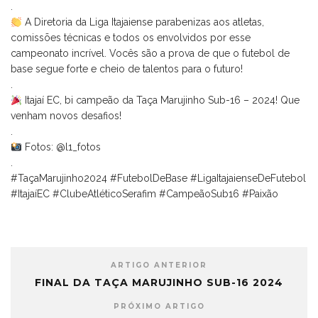
.
A Diretoria da Liga Itajaiense parabenizas aos atletas,
comissões técnicas e todos os envolvidos por esse
campeonato incrível. Vocês são a prova de que o futebol de
base segue forte e cheio de talentos para o futuro!
.
Itajaí EC, bi campeão da Taça Marujinho Sub-16 – 2024! Que
venham novos desafios!
.
Fotos: @l1_fotos
.
#TaçaMarujinho2024 #FutebolDeBase #LigaItajaienseDeFutebol
#ItajaíEC #ClubeAtléticoSerafim #CampeãoSub16 #Paixão
ARTIGO ANTERIOR
FINAL DA TAÇA MARUJINHO SUB-16 2024
PRÓXIMO ARTIGO