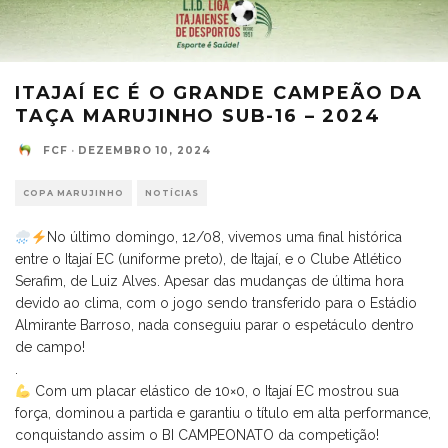
ITAJAÍ EC É O GRANDE CAMPEÃO DA
TAÇA MARUJINHO SUB-16 – 2024
FCF
·
DEZEMBRO 10, 2024
COPA MARUJINHO
NOTÍCIAS
No último domingo, 12/08, vivemos uma final histórica
entre o Itajaí EC (uniforme preto), de Itajaí, e o Clube Atlético
Serafim, de Luiz Alves. Apesar das mudanças de última hora
devido ao clima, com o jogo sendo transferido para o Estádio
Almirante Barroso, nada conseguiu parar o espetáculo dentro
de campo!
.
Com um placar elástico de 10×0, o Itajaí EC mostrou sua
força, dominou a partida e garantiu o título em alta performance,
conquistando assim o BI CAMPEONATO da competição!