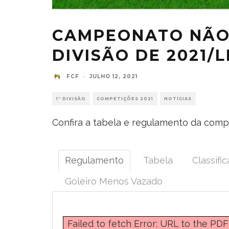
CAMPEONATO NÃO 
DIVISÃO DE 2021/L
FCF
·
JULHO 12, 2021
1ª DIVISÃO
COMPETIÇÕES 2021
NOTÍCIAS
Confira a tabela e regulamento da comp
Regulamento
Tabela
Classifi
Goleiro Menos Vazado
Failed to fetch Error: URL to the PD