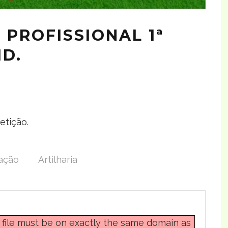
PROFISSIONAL 1ª
ID.
etição.
cação
Artilharia
F file must be on exactly the same domain as