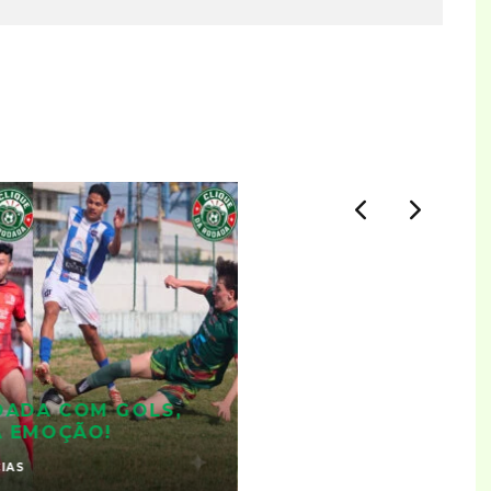
DADA COM GOLS,
A EMOÇÃO!
IAS