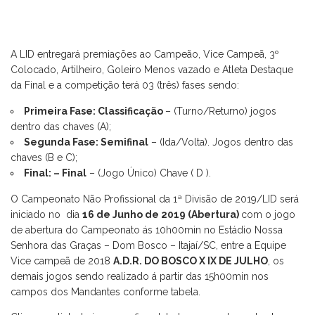
A LID entregará premiações ao Campeão, Vice Campeã, 3º
Colocado, Artilheiro, Goleiro Menos vazado e Atleta Destaque
da Final e a competição terá 03 (três) fases sendo:
Primeira Fase: Classificação
– (Turno/Returno) jogos
dentro das chaves (A);
Segunda Fase: Semifinal
– (Ida/Volta). Jogos dentro das
chaves (B e C);
Final: – Final
– (Jogo Único) Chave ( D ).
O Campeonato Não Profissional da 1ª Divisão de 2019/LID será
iniciado no dia
16 de Junho de 2019 (Abertura)
com o jogo
de abertura do Campeonato ás 10h00min no Estádio Nossa
Senhora das Graças – Dom Bosco – Itajaí/SC, entre a Equipe
Vice campeã de 2018
A.D.R. DO BOSCO X IX DE JULHO
, os
demais jogos sendo realizado á partir das 15h00min nos
campos dos Mandantes conforme tabela.