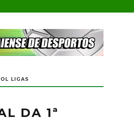
OL LIGAS
L DA 1ª